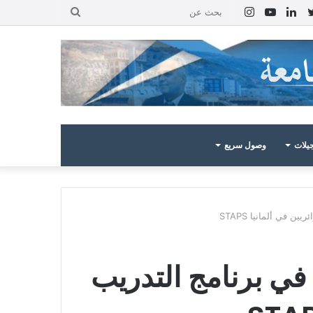
بوك
تويتر
لينكدإن
يوتيوب
انستقرام
بحث
عن
يلات
وصول سريع
 في ألمانيا STAPS
في برنامج التدريب