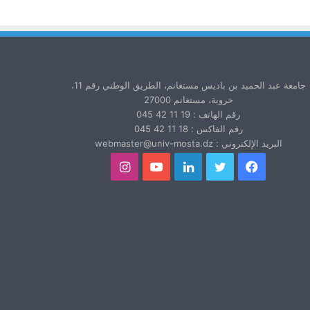
جامعة عبد الحميد بن باديس مستغانم، الطريق الوطني رقم 11،
خروبة، مستغانم 27000
رقم الهاتف : 19 11 42 045
رقم الفاكس : 18 11 42 045
البريد الإلكتروني : webmaster@univ-mosta.dz
فيسبوك
تويتر
لينكدإن
يوتيوب
انستقرام