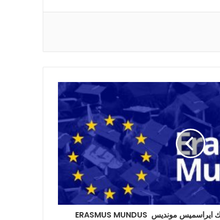
برنامج منح الماستر المشترك ايراسميس مونديس ERASMUS MUNDUS