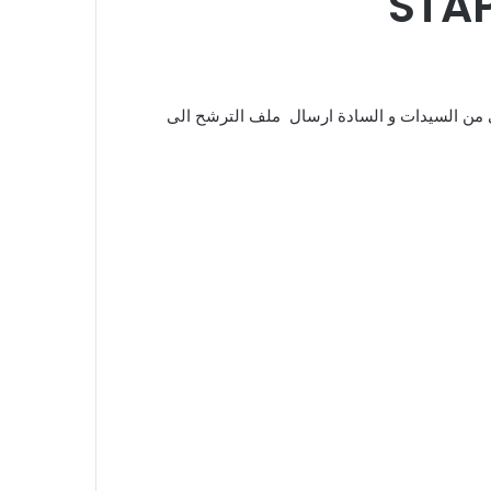
الترشح، انه قد تم تغيير اجال التسجيل بالدعوة المذكورة أعلاه ، و هذا قبل 01 ديسمبر 2025 ، فيرجى من السيدات و السادة ارسال ملف الترشح الى