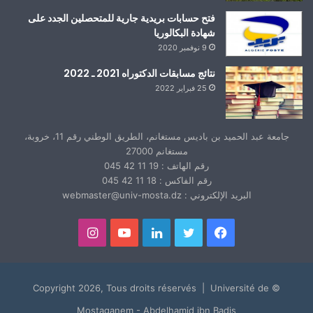
فتح حسابات بريدية جارية للمتحصلين الجدد على
شهادة البكالوريا
9 نوفمبر 2020
نتائج مسابقات الدكتوراه 2021 ـ 2022
25 فبراير 2022
جامعة عبد الحميد بن باديس مستغانم، الطريق الوطني رقم 11، خروبة،
مستغانم 27000
رقم الهاتف : 19 11 42 045
رقم الفاكس : 18 11 42 045
البريد الإلكتروني : webmaster@univ-mosta.dz
فيسبوك
تويتر
لينكدإن
يوتيوب
انستقرام
© Copyright 2026, Tous droits réservés | Université de
Mostaganem - Abdelhamid ibn Badis