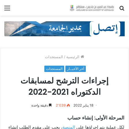
بحث
الق
عن
الرئيسية
/
المستجدات
آخر الأخبــار
المستجدات
إجراءات الترشح لمسابقات
الدكتوراه 2021-2022
18 يناير 2022
2٬039
دقيقة واحدة
المرحلة الأولى: إنشاء حساب
لكل عملية يتم إجراؤها على
المنصة
، يجب على مقدم الطلب إنشاء