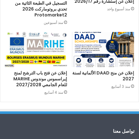
إعلان عن إستشارة رقم 2026/17
التسجيل في الطبعة الثاتية من
تحدي بروتوماركت 2026
منذ أسبوع واحد
Protomarket2
منذ أسبوعين
إعلان عن منح DAAD الألمانية لسنة
إعلان عن فتح باب الترشح لمنح
2027
إيراسموس موندوس MARIHE
للعام الجامعي 2027/2028
منذ 3 أسابيع
منذ 4 أسابيع
تواصل معنا