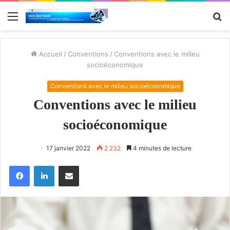
Menu
R
Accueil
/
Conventions
/
Conventions avec le milieu
socioéconomique
Conventions avec le milieu socioéconomique
Conventions avec le milieu
socioéconomique
17 janvier 2022
2 232
4 minutes de lecture
Facebook
Linkedin
Partager par email