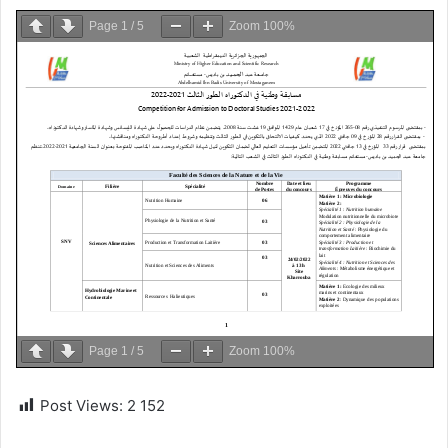
Page
1
/
5
Zoom
100%
Page
1
/
5
Zoom
100%
Post Views:
2 152