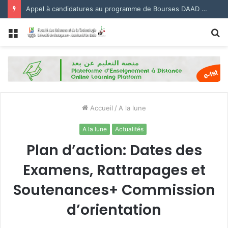
Appel à candidatures au programme de Bourses DAAD 2027.
Menu
R
Accueil
/
A la lune
A la lune
Actualités
Plan d’action: Dates des
Examens, Rattrapages et
Soutenances+ Commission
d’orientation