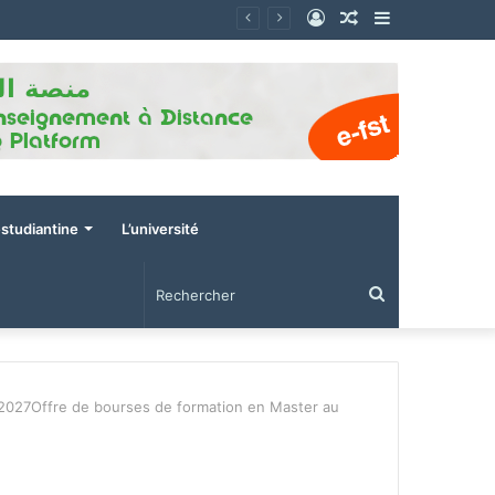
Connexion
Article
Sidebar
Aléatoire
(barre
latérale)
estudiantine
L’université
Rechercher
-2027Offre de bourses de formation en Master au