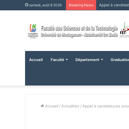
Appel à candida
samedi, août 8 2026
Breaking News
Accueil
Faculté
Département
Graduatio
Accueil
/
Actualités
/
Appel à candidatures pou