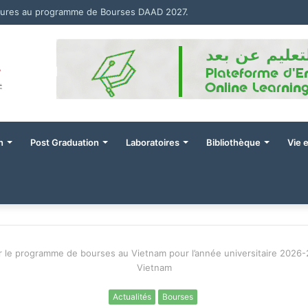
tures au programme de Bourses DAAD 2027.
n
Post Graduation
Laboratoires
Bibliothèque
Vie 
r le programme de bourses au Vietnam pour l’année universitaire 2026
Vietnam
Actualités
Bourses