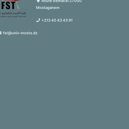
Route Belhacel 27000
Mostaganem
+213 45 43 43 91
fst@univ-mosta.dz