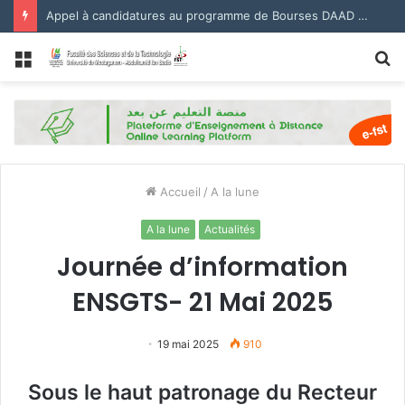
Appel à candidatures au programme de Bourses DAAD 2027.
Menu
R
Accueil
/
A la lune
A la lune
Actualités
Journée d’information
ENSGTS- 21 Mai 2025
19 mai 2025
910
Sous le haut patronage du Recteur