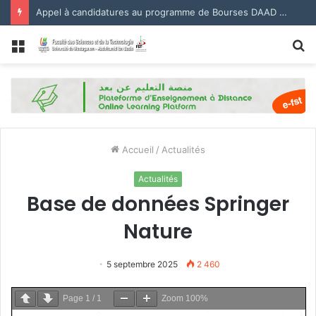
Appel à candidatures au programme de Bourses DAAD 2027.
Menu
R
Accueil
/
Actualités
Actualités
Base de données Springer
Nature
5 septembre 2025
2 460
Page
1
/
1
Zoom
100%