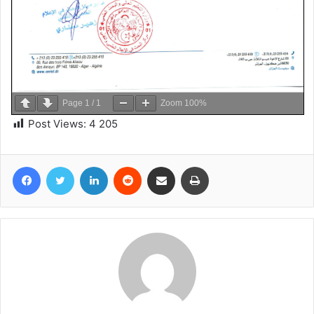
Page
1
/
1
Zoom
100%
Post Views:
4 205
Facebook
Twitter
Linkedin
Reddit
Partager par email
Imprimer