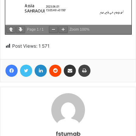
Page
1
/
1
Zoom
100%
Post Views:
1 571
Facebook
Twitter
Linkedin
Reddit
Partager par email
Imprimer
fstumab