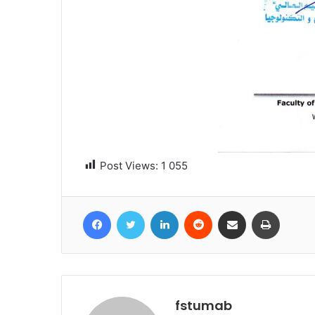
Post Views:
1 055
Facebook
Twitter
Linkedin
Reddit
Partager par email
Imprime
fstumab