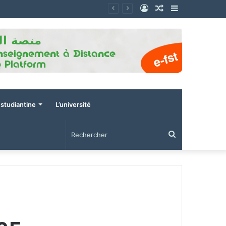
Connexion
Article
Sidebar
Aléatoire
(barre
latérale)
estudiantine
L’université
Rechercher