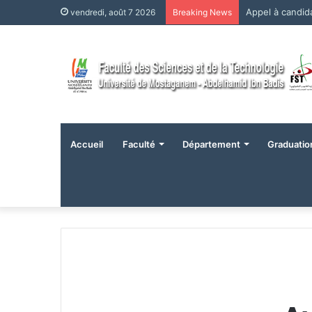
Appel à candi
vendredi, août 7 2026
Breaking News
Accueil
Faculté
Département
Graduatio