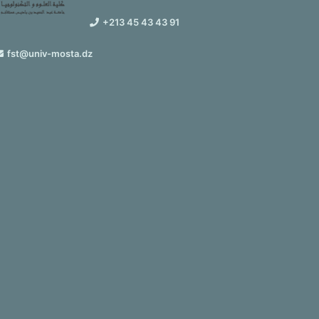
+213 45 43 43 91
fst@univ-mosta.dz