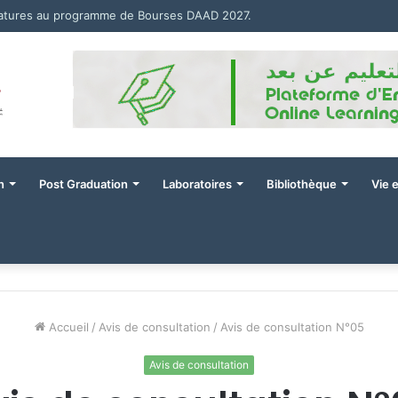
datures au programme de Bourses DAAD 2027.
n
Post Graduation
Laboratoires
Bibliothèque
Vie 
Accueil
/
Avis de consultation
/
Avis de consultation N°05
Avis de consultation