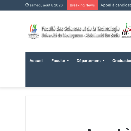
Appel à candida
samedi, août 8 2026
Breaking News
Accueil
Faculté
Département
Graduatio