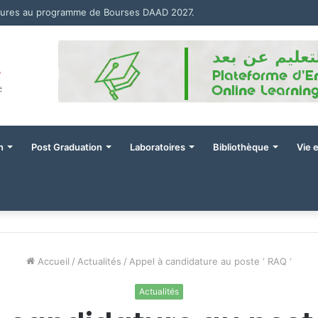
tures au programme de Bourses DAAD 2027.
n
Post Graduation
Laboratoires
Bibliothèque
Vie 
Accueil
/
Actualités
/
Appel à candidature au poste ‘ RAQ ‘
Actualités