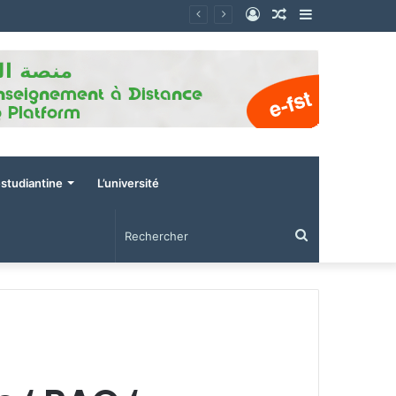
Connexion
Article
Sidebar
Aléatoire
(barre
latérale)
estudiantine
L’université
Rechercher