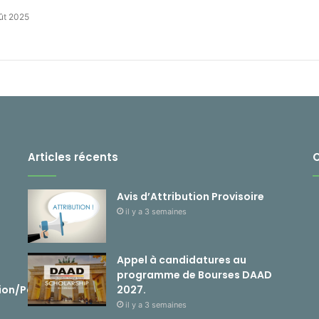
ût 2025
Articles récents
Avis d’Attribution Provisoire
il y a 3 semaines
Appel à candidatures au
programme de Bourses DAAD
ion/Passerelle
2027.
il y a 3 semaines