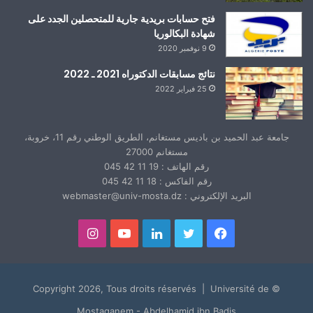
فتح حسابات بريدية جارية للمتحصلين الجدد على
شهادة البكالوريا
9 نوفمبر 2020
نتائج مسابقات الدكتوراه 2021 ـ 2022
25 فبراير 2022
جامعة عبد الحميد بن باديس مستغانم، الطريق الوطني رقم 11، خروبة،
مستغانم 27000
رقم الهاتف : 19 11 42 045
رقم الفاكس : 18 11 42 045
البريد الإلكتروني : webmaster@univ-mosta.dz
فيسبوك
تويتر
لينكدإن
يوتيوب
انستقرام
© Copyright 2026, Tous droits réservés | Université de
Mostaganem - Abdelhamid ibn Badis