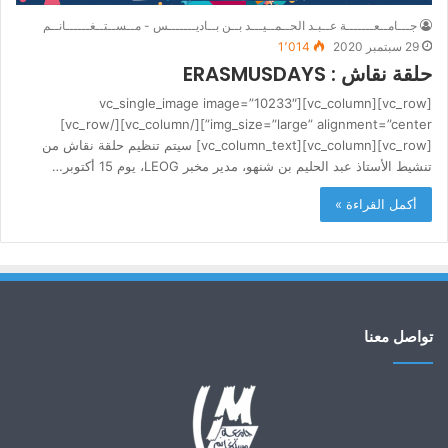
جـــامــعـــــــة عــبـد الحــمــيـــد بــن بــاديـــــــس - مــســتــغــــــانــم
29 سبتمبر 2020
1٬014
حلقة نقاش : ERASMUSDAYS
[vc_row][vc_column][vc_single_image image=”10233″
img_size=”large” alignment=”center”][/vc_column][/vc_row]
[vc_row][vc_column][vc_column_text] سيتم تنظيم حلقة نقاش من
تنشيط الأستاذ عبد الحليم بن شنهو، مدير مخبر LEOG، يوم 15 أكتوبر…
أكمل القراءة »
تواصل معنا