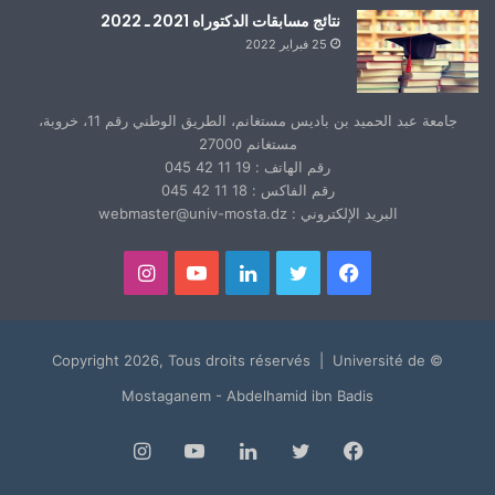
نتائج مسابقات الدكتوراه 2021 ـ 2022
25 فبراير 2022
جامعة عبد الحميد بن باديس مستغانم، الطريق الوطني رقم 11، خروبة،
مستغانم 27000
رقم الهاتف : 19 11 42 045
رقم الفاكس : 18 11 42 045
البريد الإلكتروني : webmaster@univ-mosta.dz
فيسبوك
تويتر
لينكدإن
يوتيوب
انستقرام
© Copyright 2026, Tous droits réservés | Université de
Mostaganem - Abdelhamid ibn Badis
فيسبوك
تويتر
لينكدإن
يوتيوب
انستقرام