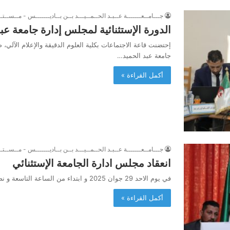
جـــامــعـــــــة عــبـد الحــمــيـــد بــن بــاديـــــــس - مــســتــ
الدورة الإستثنائية لمجلس إدارة جامعة ع
جامعة عبد الحميد…
أكمل القراءة »
جـــامــعـــــــة عــبـد الحــمــيـــد بــن بــاديـــــــس - مــســتــ
انعقاد مجلس ادارة الجامعة الإستثنائي
في يوم الاحد 29 جوان 2025 و ابتداء من الساعة التاسعة و نصف صباحا انعقد مجلس ادارة جامعة عبد الحميد…
أكمل القراءة »