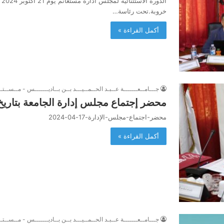
خروبة.تحت رئاسة…
أكمل القراءة »
جـــامــعـــــــة عــبـد الحــمــيـــد بــن بــاديـــــــس - مــســتــ
محضر إجتماع مجلس إدارة الجامعة بتاريخ 17 أفريل 024
محضر-اجتماع-مجلس-الإدارة-17-04-2024
أكمل القراءة »
جـــامــعـــــــة عــبـد الحــمــيـــد بــن بــاديـــــــس - مــســتــ