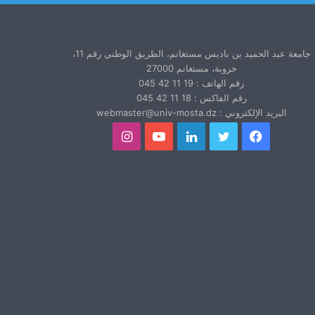
جامعة عبد الحميد بن باديس مستغانم، الطريق الوطني رقم 11،
خروبة، مستغانم 27000
رقم الهاتف : 19 11 42 045
رقم الفاكس : 18 11 42 045
البريد الإلكتروني : webmaster@univ-mosta.dz
فيسبوك
تويتر
لينكدإن
يوتيوب
انستقرام