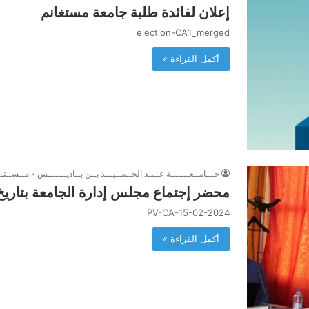
إعلان لفائدة طلبة جامعة مستغانم
election-CA1_merged
أكمل القراءة »
جـــامــعـــــــة عــبـد الحــمــيـــد بــن بــاديـــــــس - مــســتــ
محضر إجتماع مجلس إدارة الجامعة بتاريخ 15 فيفري 024
PV-CA-15-02-2024
أكمل القراءة »