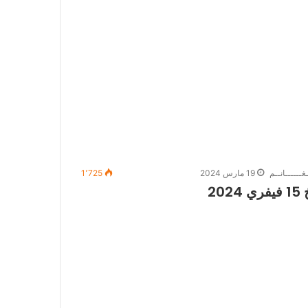
غــــــانــم
19 مارس 2024
1٬725
2