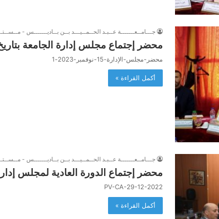
جـــامــعـــــــة عــبـد الحــمــيـــد بــن بــاديـــــــس - مــســتــ
محضر إجتماع مجلس إدارة الجامعة بتاريخ 15 نوفمبر 023
محضر-مجلس-الإدارة-15-نوفمبر-2023-1
أكمل القراءة »
جـــامــعـــــــة عــبـد الحــمــيـــد بــن بــاديـــــــس - مــســتــ
محضر إجتماع الدورة العادية لمجلس إدارة الجامعة بت
PV-CA-29-12-2022
أكمل القراءة »