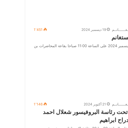
غــــــانــم
19 ديسمبر 2024
1٬451
ستغانم
انعقد مجلس ادارةجامعة مستغانم في دورة استثنائية يوم 19 ديسمبر 2024 على الساعة 11:00 صباحا بقاعة المحاضرات بن
غــــــانــم
21 أكتوبر 2024
1٬146
م تحت رئاسة البروفيسور شعلال احمد
راح ابراهيم