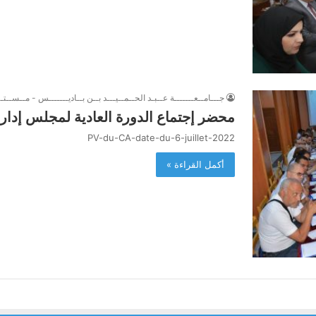
جـــامــعـــــــة عــبـد الحــمــيـــد بــن بــاديـــــــس - مــســتــ
محضر إجتماع الدورة العادية لمجلس إدارة الجامعة 06
PV-du-CA-date-du-6-juillet-2022
أكمل القراءة »