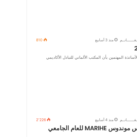
غــــــانــم
منذ 3 أسابيع
810
لأساتذة المهتمين بأن المكتب الألماني للتبادل الأكاديمي
غــــــانــم
منذ 4 أسابيع
2٬226
إعلان عن فتح باب الترشح لمنح إيراسموس موندوس MARIHE للعام الجامعي