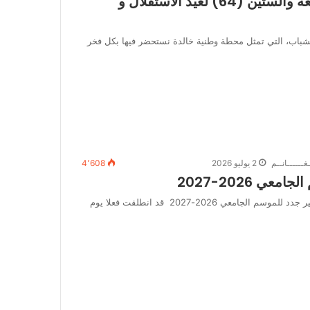
دعوة للمشاركة في احتفالية الذكرى الرابعة والستين (64) لعيد الاستقلال و
 والستين (64) لعيد الاستقلال والشباب، التي تمثل محطة وطنية خالدة نستحضر فيها بكل فخر
غــــــانــم
2 يوليو 2026
4٬608
ي 2026-2027
ليكن في علم جميع الطلبة أن عملية اعادة التسجيل للطلبة الغير جدد للموسم الجامعي 2026-2027 قد انطلقت فعلا يوم