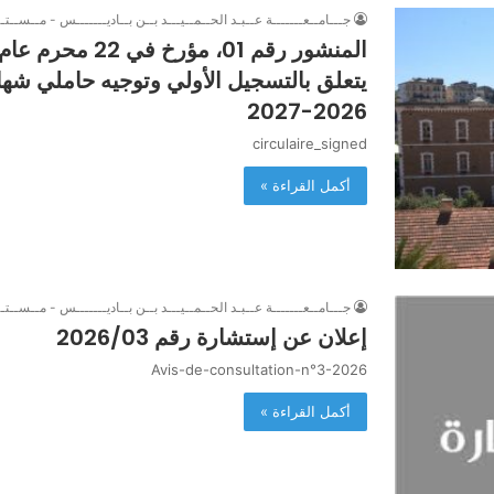
جـــامــعـــــــة عــبـد الحــمــيـــد بــن بــاديـــــــس - مــســتــ
يتعلق بالتسجيل الأولي وتوجيه حاملي شهادة
2026-2027
circulaire_signed
أكمل القراءة »
جـــامــعـــــــة عــبـد الحــمــيـــد بــن بــاديـــــــس - مــســتــ
إعلان عن إستشارة رقم 2026/03
Avis-de-consultation-n°3-2026
أكمل القراءة »