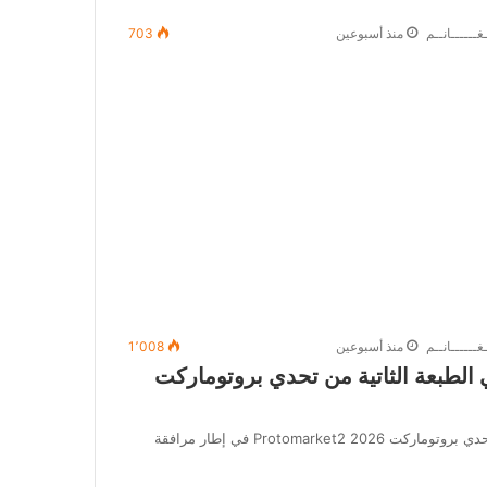
غــــــانــم
منذ أسبوعين
703
غــــــانــم
منذ أسبوعين
1٬008
الطبعة الثاتية من تحدي بروتوماركت
إعلان عن ورشة تكوينية حول التسجيل في الطبعة الثاتية من تحدي بروتوماركت 2026 Protomarket2 في إطار مرافقة