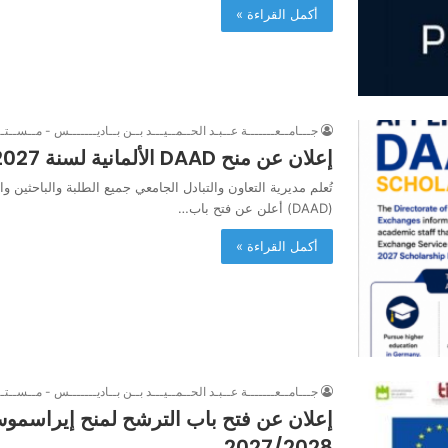
أكمل القراءة »
جـــامــعـــــــة عــبـد الحــمــيـــد بــن بــاديـــــــس - مــســتــ
إعلان عن منح DAAD الألمانية لسنة 2027
تُعلم مديرية التعاون والتبادل الجامعي جميع الطلبة والباحثين وا
(DAAD) أعلن عن فتح باب…
أكمل القراءة »
جـــامــعـــــــة عــبـد الحــمــيـــد بــن بــاديـــــــس - مــســتــ
2027/2028