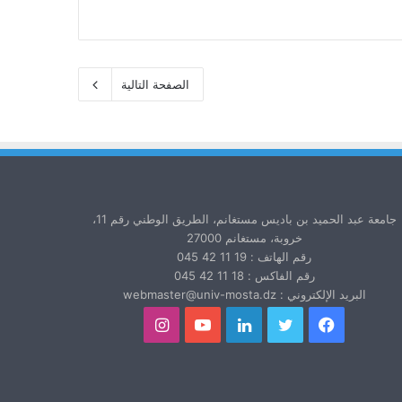
الصفحة التالية
جامعة عبد الحميد بن باديس مستغانم، الطريق الوطني رقم 11،
خروبة، مستغانم 27000
رقم الهاتف : 19 11 42 045
رقم الفاكس : 18 11 42 045
البريد الإلكتروني : webmaster@univ-mosta.dz
فيسبوك
تويتر
لينكدإن
يوتيوب
انستقرام