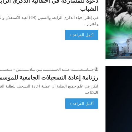
الشباب
في إطار إحياء الذكرى الرابعة
واعتزاز…
أكمل القراءة »
جـــامــعـــــــة عــبـد الحــمــيـــد بــن بــاديـــــــس - مــســتــ
رزنامة إعادة التسجيلات الجامعية للموسم الجامع
الثلاثاء…
أكمل القراءة »