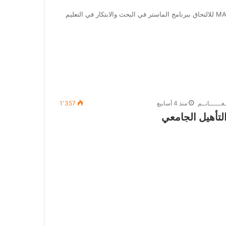
باب الترشح الان مفتوح في برنامج إيراسموس موندوس MARIHE للالتحاق ببرنامج الماستر في البحث والابتكار في التعليم
غــــــانــم
منذ 4 أسابيع
1٬357