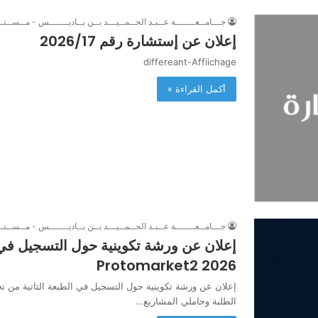
جـــامــعـــــــة عــبـد الحــمــيـــد بــن بــاديـــــــس - مــســتــ
إعلان عن إستشارة رقم 2026/17
differeant-Affiichage
أكمل القراءة »
جـــامــعـــــــة عــبـد الحــمــيـــد بــن بــاديـــــــس - مــســتــ
إعلان عن ورشة تكوينية حول التسجيل في 
2026 Protomarket2
الطلبة وحاملي المشاريع…