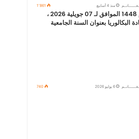
غــــــانــم
منذ 4 أسابيع
1٬861
المنشور رقم 01، مؤرخ في 22 محرم عام 1448 الموافق لـ 07 جويلية 2026 ،
 البكالوريا بعنوان السنة الجامعية
غــــــانــم
6 يوليو 2026
740