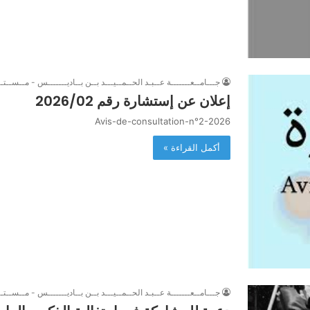
جـــامــعـــــــة عــبـد الحــمــيـــد بــن بــاديـــــــس - مــســتــ
إعلان عن إستشارة رقم 2026/02
Avis-de-consultation-n°2-2026
أكمل القراءة »
جـــامــعـــــــة عــبـد الحــمــيـــد بــن بــاديـــــــس - مــســتــ