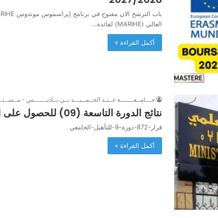
العالي (MARIHE) لفائدة…
أكمل القراءة »
جـــامــعـــــــة عــبـد الحــمــيـــد بــن بــاديـــــــس - مــســتــ
نتائج الدورة التاسعة (09) للحصول على التأهيل الجامعي
قرار-872-دورة-9-للتأهيل-الجامعي
أكمل القراءة »