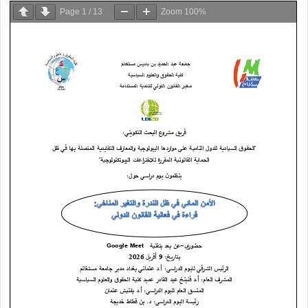
Page
1
/
13
Zoom
100%