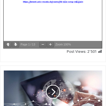
Page
1
/
13
Zoom
100%
Post Views:
2٬501