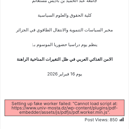
جامعة عبد الحميد بن باديس مستغانم
كلية الحقوق والعلوم السياسية
مخبر السياسات التنموية والانتقال الطاقوي في الجزائر
ينظم يوم دراسيا حضوريا الموسوم بـ:
الامن الغذائي العربي في ظل التغيرات المناخية الراهنة
يوم 16 فبراير 2026
Setting up fake worker failed: "Cannot load script at:
https://www.univ-mosta.dz/wp-content/plugins/pdf-
embedder/assets/js/pdfjs/pdf.worker.min.js".
Post Views:
850