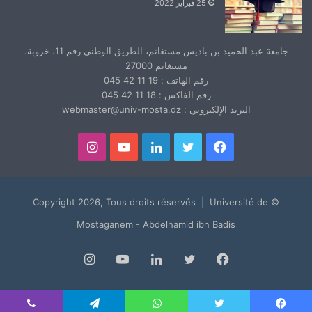
25 فبراير 2022
جامعة عبد الحميد بن باديس مستغانم، الطريق الوطني رقم 11، خروبة،
مستغانم 27000
رقم الهاتف : 19 11 42 045
رقم الفاكس : 18 11 42 045
البريد الإلكتروني : webmaster@univ-mosta.dz
فيسبوك
تويتر
لينكدإن
يوتيوب
انستقرام
© Copyright 2026, Tous droits réservés | Université de
Mostaganem - Abdelhamid ibn Badis
فيسبوك
تويتر
لينكدإن
يوتيوب
انستقرام