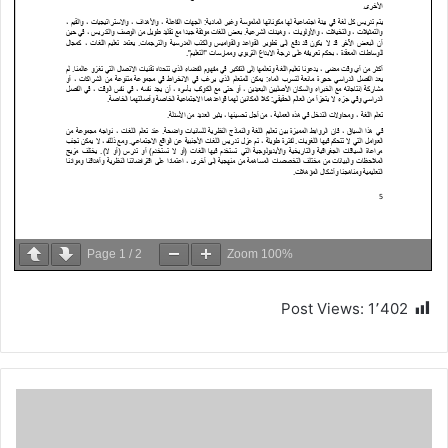
Page
1
/
2
Zoom
100%
Post Views:
1٬402