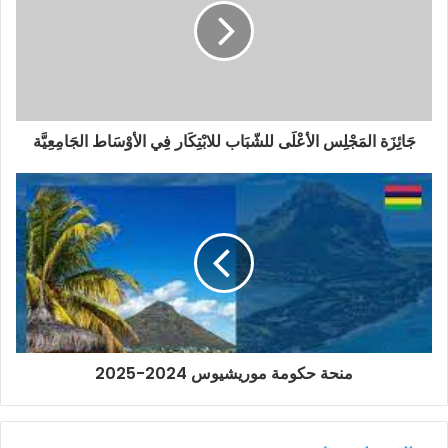
جَائِزَة المَجْلِس الأعْلَى للشّبَاب للابْتِكَار فِي الأوْسَاط الجَامِعِيَّة
منحة حكومة موريشيوس 2024-2025