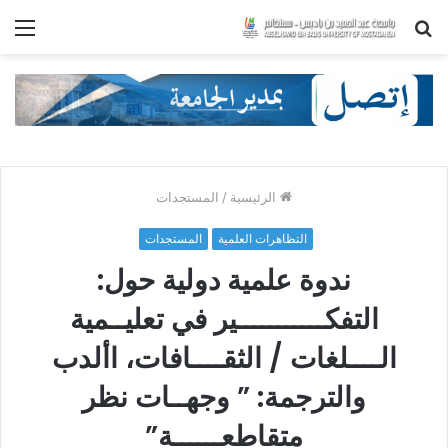
بحث
الق
عن
الرئيسية
/
المستجدات
التظاهرات العلمية
المستجدات
ندوة علمية دولية حول:
التفكـــــــــــير في تعليــمية
الــــلغات / الثقــــافات، األدب
والترجمة: ” وجهــات نظر
متقاطعــــــة”