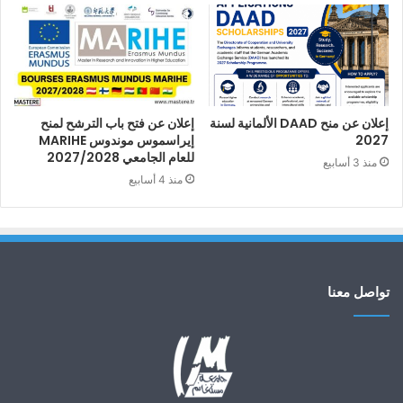
إعلان عن منح DAAD الألمانية لسنة
إعلان عن فتح باب الترشح لمنح
2027
إيراسموس موندوس MARIHE
للعام الجامعي 2027/2028
منذ 3 أسابيع
منذ 4 أسابيع
تواصل معنا