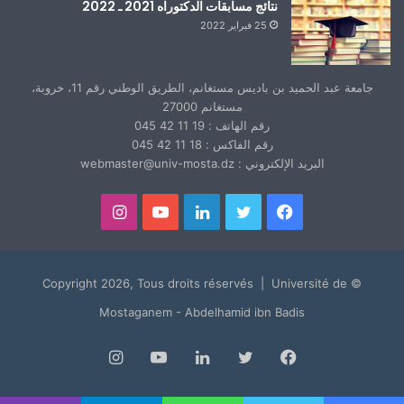
نتائج مسابقات الدكتوراه 2021 ـ 2022
25 فبراير 2022
جامعة عبد الحميد بن باديس مستغانم، الطريق الوطني رقم 11، خروبة،
مستغانم 27000
رقم الهاتف : 19 11 42 045
رقم الفاكس : 18 11 42 045
البريد الإلكتروني : webmaster@univ-mosta.dz
فيسبوك
تويتر
لينكدإن
يوتيوب
انستقرام
© Copyright 2026, Tous droits réservés | Université de
Mostaganem - Abdelhamid ibn Badis
فيسبوك
تويتر
لينكدإن
يوتيوب
انستقرام