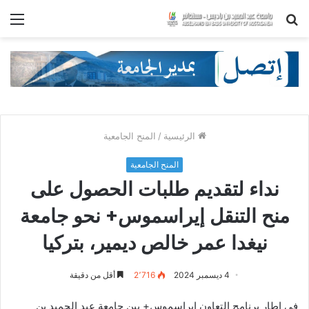
بحث
الق
عن
الرئيسية
/
المنح الجامعية
المنح الجامعية
نداء لتقديم طلبات الحصول على
منح التنقل إيراسموس+ نحو جامعة
نيغدا عمر خالص ديمير، بتركيا
4 ديسمبر 2024
2٬716
أقل من دقيقة
في إطار برنامج التعاون إيراسموس+ بين جامعة عبد الحميد بن