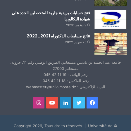
فتح حسابات بريدية جارية للمتحصلين الجدد على
شهادة البكالوريا
9 نوفمبر 2020
نتائج مسابقات الدكتوراه 2021 ـ 2022
25 فبراير 2022
جامعة عبد الحميد بن باديس مستغانم، الطريق الوطني رقم 11، خروبة،
مستغانم 27000
رقم الهاتف : 19 11 42 045
رقم الفاكس : 18 11 42 045
البريد الإلكتروني : webmaster@univ-mosta.dz
فيسبوك
تويتر
لينكدإن
يوتيوب
انستقرام
© Copyright 2026, Tous droits réservés | Université de