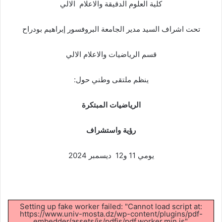
كلية العلوم الدقيقة والاعلام الالي
تحت اشراف السيد مدير الجامعة البروفسور إبراهيم بودراح
قسم الرياضيات والاعلام الالي
ينظم ملتقى وطني حول:
الرياضيات المبتكرة
رؤية واستشراف
يومي 11 و12 ديسمبر 2024
Setting up fake worker failed: "Cannot load script at:
https://www.univ-mosta.dz/wp-content/plugins/pdf-
embedder/assets/js/pdfjs/pdf.worker.min.js".