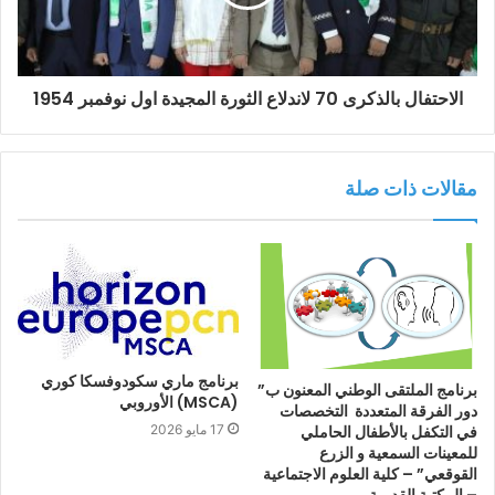
الاحتفال بالذكرى 70 لاندلاع الثورة المجيدة اول نوفمبر 1954
مقالات ذات صلة
برنامج ماري سكودوفسكا كوري
برنامج الملتقى الوطني المعنون ب”
(MSCA) الأوروبي
دور الفرقة المتعددة التخصصات
في التكفل بالأطفال الحاملي
17 مايو 2026
للمعينات السمعية و الزرع
القوقعي” – كلية العلوم الاجتماعية
– المكتبة القديمة