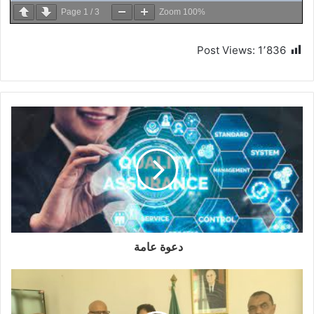
Page
1
/
3
Zoom
100%
Post Views:
1٬836
دعوة عامة