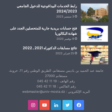
رابط الخدمات البيداغوجية للدخول الجامعي
2024/2023
3 سبتمبر 2023
فتح حسابات بريدية جارية للمتحصلين الجدد على
شهادة البكالوريا
9 نوفمبر 2020
نتائج مسابقات الدكتوراه 2021 ـ 2022
25 فبراير 2022
جامعة عبد الحميد بن باديس مستغانم، الطريق الوطني رقم 11، خروبة،
مستغانم 27000
رقم الهاتف : 19 11 42 045
رقم الفاكس : 18 11 42 045
البريد الإلكتروني : webmaster@univ-mosta.dz
فيسبوك
تويتر
لينكدإن
يوتيوب
انستقرام