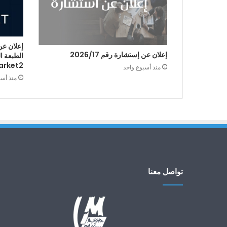
إعلان عن
إعلان عن إستشارة رقم 2026/17
arket2
منذ أسبوع واحد
منذ أس
تواصل معنا