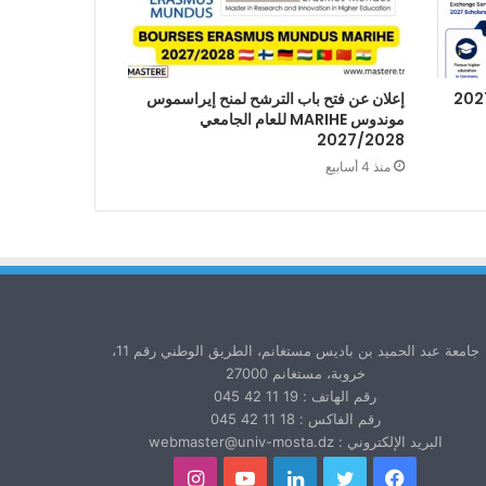
إعلان عن فتح باب الترشح لمنح إيراسموس
موندوس MARIHE للعام الجامعي
2027/2028
منذ 4 أسابيع
جامعة عبد الحميد بن باديس مستغانم، الطريق الوطني رقم 11،
خروبة، مستغانم 27000
رقم الهاتف : 19 11 42 045
رقم الفاكس : 18 11 42 045
البريد الإلكتروني : webmaster@univ-mosta.dz
فيسبوك
تويتر
لينكدإن
يوتيوب
انستقرام