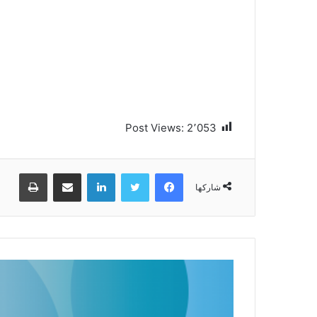
Post Views:
2٬053
فيسبوك
تويتر
لينكدإن
مشاركة عبر البريد
طباعة
شاركها