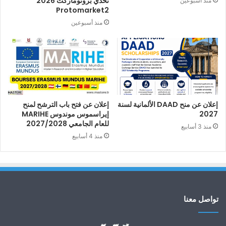
تحدي بروتوماركت 2026
منذ أسبوعين
Protomarket2
منذ أسبوعين
إعلان عن منح DAAD الألمانية لسنة
إعلان عن فتح باب الترشح لمنح
2027
إيراسموس موندوس MARIHE
للعام الجامعي 2027/2028
منذ 3 أسابيع
منذ 4 أسابيع
تواصل معنا