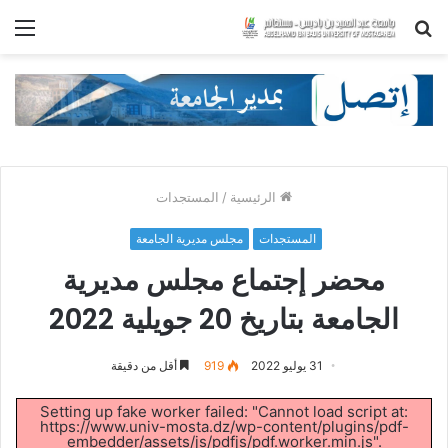
بحث
الق
عن
الرئيسية
/
المستجدات
المستجدات
مجلس مديرية الجامعة
محضر إجتماع مجلس مديرية
الجامعة بتاريخ 20 جويلية 2022
31 يوليو 2022
919
أقل من دقيقة
Setting up fake worker failed: "Cannot load script at:
https://www.univ-mosta.dz/wp-content/plugins/pdf-
embedder/assets/js/pdfjs/pdf.worker.min.js".