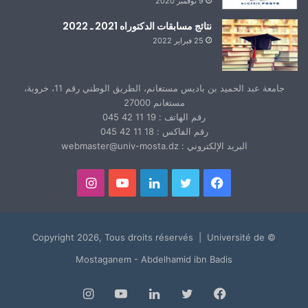
9 نوفمبر 2020
نتائج مسابقات الدكتوراه 2021 ـ 2022
25 فبراير 2022
جامعة عبد الحميد بن باديس مستغانم، الطريق الوطني رقم 11، خروبة،
مستغانم 27000
رقم الهاتف : 19 11 42 045
رقم الفاكس : 18 11 42 045
البريد الإلكتروني : webmaster@univ-mosta.dz
فيسبوك
تويتر
لينكدإن
يوتيوب
انستقرام
© Copyright 2026, Tous droits réservés | Université de
Mostaganem - Abdelhamid ibn Badis
فيسبوك
تويتر
لينكدإن
يوتيوب
انستقرام