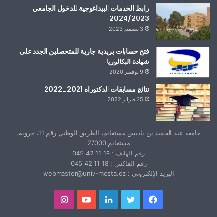
رابط الخدمات البيداغوجية للدخول الجامعي
2024/2023
3 سبتمبر 2023
فتح حسابات بريدية جارية للمتحصلين الجدد على
شهادة البكالوريا
9 نوفمبر 2020
نتائج مسابقات الدكتوراه 2021 ـ 2022
25 فبراير 2022
جامعة عبد الحميد بن باديس مستغانم، الطريق الوطني رقم 11، خروبة،
مستغانم 27000
رقم الهاتف : 19 11 42 045
رقم الفاكس : 18 11 42 045
البريد الإلكتروني : webmaster@univ-mosta.dz
فيسبوك
تويتر
لينكدإن
يوتيوب
انستقرام