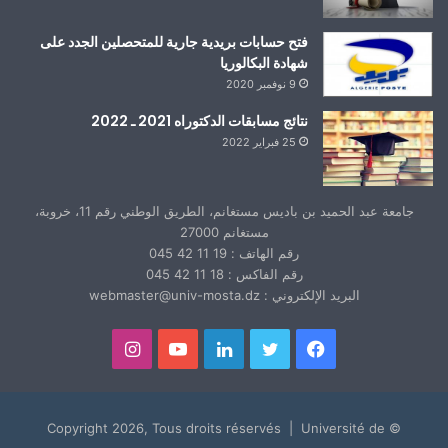
فتح حسابات بريدية جارية للمتحصلين الجدد على
شهادة البكالوريا
9 نوفمبر 2020
نتائج مسابقات الدكتوراه 2021 ـ 2022
25 فبراير 2022
جامعة عبد الحميد بن باديس مستغانم، الطريق الوطني رقم 11، خروبة،
مستغانم 27000
رقم الهاتف : 19 11 42 045
رقم الفاكس : 18 11 42 045
البريد الإلكتروني : webmaster@univ-mosta.dz
فيسبوك
تويتر
لينكدإن
يوتيوب
انستقرام
© Copyright 2026, Tous droits réservés | Université de