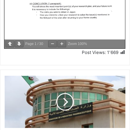
Page
1
/
30
Zoom
100%
Post Views:
1٬669