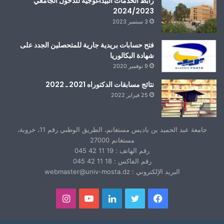
رابط الخدمات البيداغوجية للدخول الجامعي
2024/2023
3 سبتمبر 2023
فتح حسابات بريدية جارية للمتحصلين الجدد على
شهادة البكالوريا
9 نوفمبر 2020
نتائج مسابقات الدكتوراه 2021 ـ 2022
25 فبراير 2022
جامعة عبد الحميد بن باديس مستغانم، الطريق الوطني رقم 11، خروبة،
مستغانم 27000
رقم الهاتف : 19 11 42 045
رقم الفاكس : 18 11 42 045
البريد الإلكتروني : webmaster@univ-mosta.dz
فيسبوك
تويتر
لينكدإن
يوتيوب
انستقرام