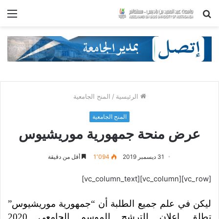
بحث
الق
عن
الرئيسية
/
المنح الجامعية
المنح الجامعية
عرض منحة جمهورية موريشيوس
31 ديسمبر 2019
1٬094
أقل من دقيقة
[vc_row][vc_column][vc_column_text]
ليكن في علم جميع الطلبة أن
“
جمهورية موريشيوس
”
تطلق إعلان للترشح للموسم الجامعي
2020