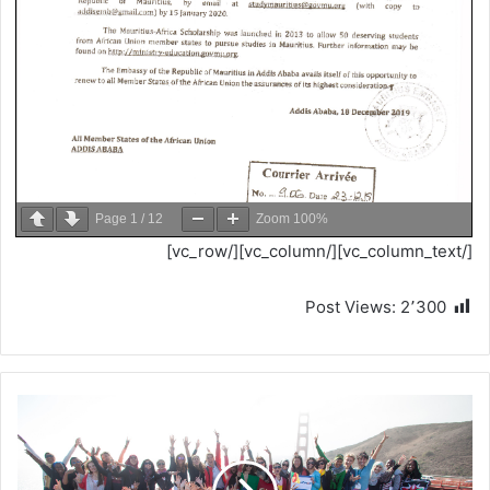
Page
1
/
12
Zoom
100%
[/vc_column_text][/vc_column][/vc_row]
Post Views:
2٬300