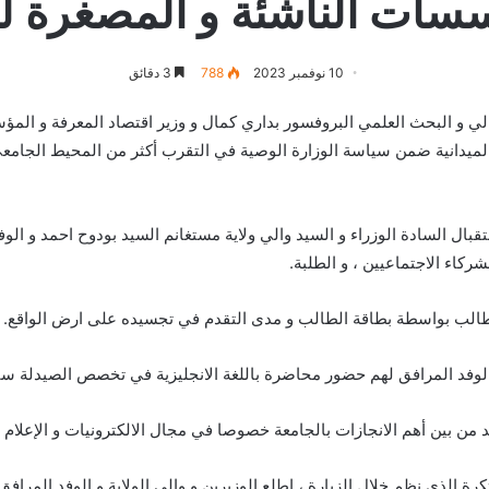
سسات الناشئة و المصغرة ل
10 نوفمبر 2023
788
3 دقائق
0 السيد وزير التعليم العالي و البحث العلمي البروفسور بداري كمال و وزير اقتصاد الم
 الميدانية ضمن سياسة الوزارة الوصية في التقرب أكثر من المحيط الجامع
ال السادة الوزراء و السيد والي ولاية مستغانم السيد بودوح احمد و الوف
شركاء الاجتماعيين ، و الطلبة.
ة للطالب بواسطة بطاقة الطالب و مدى التقدم في تجسيده على ارض الواقع.
 و الوفد المرافق لهم حضور محاضرة باللغة الانجليزية في تخصص الصيدلة س
د من بين أهم الانجازات بالجامعة خصوصا في مجال الالكترونيات و الإعلام ا
الذي نظم خلال الزيارة ، اطلع الوزيرين و والي الولاية و الوفد المرافق