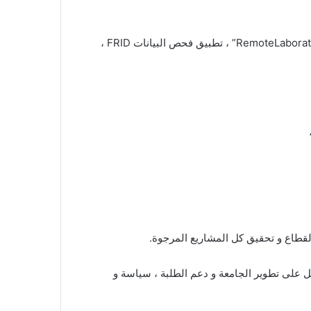
– إنشاء 6 منصات: منصة خدمة المجتمع والتنمية المجتمعية ، منصة “Green Journals” ، منصة تسيير مخابر البحث ، منصة “RemoteLaboratory” ، تطبيق فحص البيانات FRID ،
القطاع و تحقيق كل المشاريع المرجوة.
مل على تطوير الجامعة و دعم الطلبة ، سياسة و