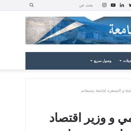
بوك
تويتر
لينكدإن
يوتيوب
انستقرام
بحث
عن
يلات
وصول سريع
اشئة و المصغرة لجامعة مستغانم
مي و وزير اقتصاد