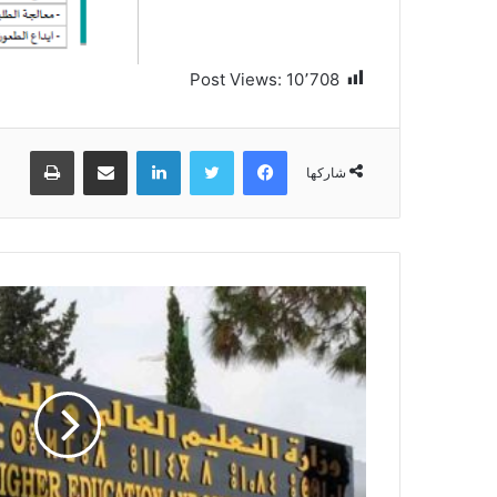
Post Views:
10٬708
فيسبوك
تويتر
لينكدإن
مشاركة عبر البريد
طباعة
شاركها