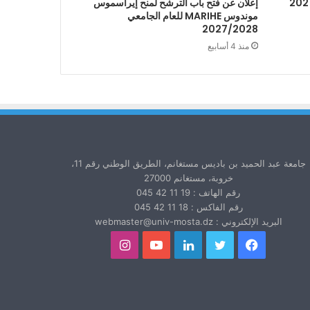
إعلان عن فتح باب الترشح لمنح إيراسموس
موندوس MARIHE للعام الجامعي
2027/2028
منذ 4 أسابيع
جامعة عبد الحميد بن باديس مستغانم، الطريق الوطني رقم 11،
خروبة، مستغانم 27000
رقم الهاتف : 19 11 42 045
رقم الفاكس : 18 11 42 045
البريد الإلكتروني : webmaster@univ-mosta.dz
فيسبوك
تويتر
لينكدإن
يوتيوب
انستقرام