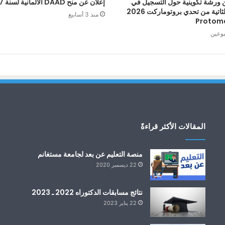
 ورشة تكوينية حول التسجيل في
إعلان عن منح DAAD الألمانية لسنة 2027
الطبعة الثاتية من تحدي بروتوماركت 2026
منذ 3 أسابيع
Protom
بوعين
المقالات الأكثر قراءةً
منصة التعليم عن بعد لجامعة مستغانم
22 ديسمبر 2020
نتائج مسابقات الدكتوراه 2022 ـ 2023
22 يناير 2023