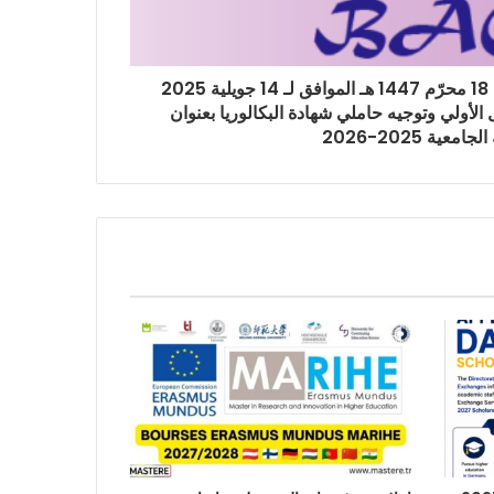
المنشور رقم 01 المؤرخ في: 18 محرّم 1447 هـ الموافق لـ 14 جويلية 2025
 الأولي وتوجيه حاملي شهادة البكالوريا بعنوان
امعية 2025-2026