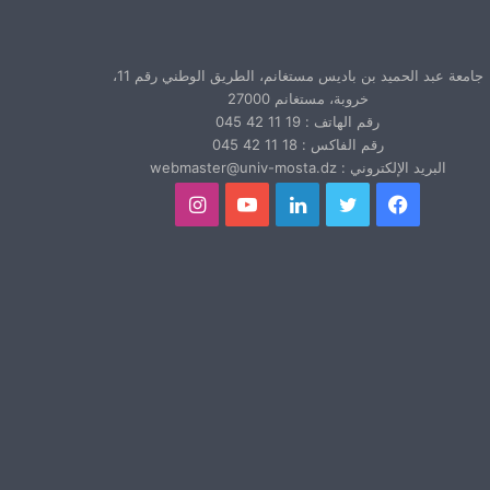
جامعة عبد الحميد بن باديس مستغانم، الطريق الوطني رقم 11،
خروبة، مستغانم 27000
رقم الهاتف : 19 11 42 045
رقم الفاكس : 18 11 42 045
البريد الإلكتروني : webmaster@univ-mosta.dz
فيسبوك
تويتر
لينكدإن
يوتيوب
انستقرام