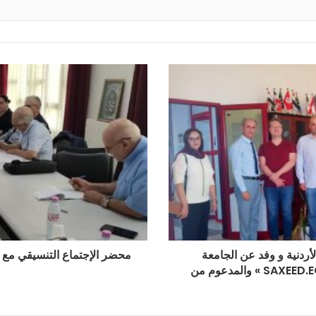
لأردنية و وفد عن الجامعة
محضر الإجتماع التنسيقي مع الجمعيات الطلاب
الألمانية في إطار مشروع التعاون الدولي « SAXEED.ECO » والمدعوم من