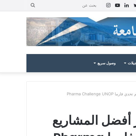
بوك
تويتر
لينكدإن
يوتيوب
انستقرام
بحث
عن
يلات
وصول سريع
Pharma Challeng
ر أفضل المشاريع