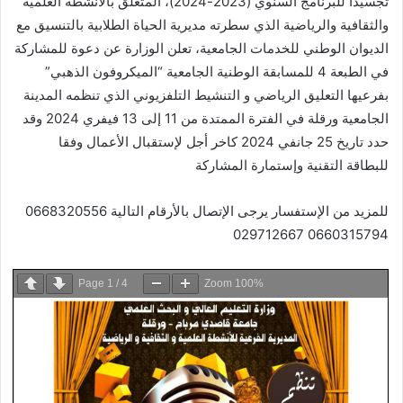
تجسيدا للبرنامج السنوي (2023-2024)، المتعلق بالأنشطة العلمية
والثقافية والرياضية الذي سطرته مديرية الحياة الطلابية بالتنسيق مع
الديوان الوطني للخدمات الجامعية، تعلن الوزارة عن دعوة للمشاركة
في الطبعة 4 للمسابقة الوطنية الجامعية “الميكروفون الذهبي”
بفرعيها التعليق الرياضي و التنشيط التلفزيوني الذي تنظمه المدينة
الجامعية ورقلة في الفترة الممتدة من 11 إلى 13 فيفري 2024 وقد
حدد تاريخ 25 جانفي 2024 كاخر أجل لإستقبال الأعمال وفقا
للبطاقة التقنية وإستمارة المشاركة
للمزيد من الإستفسار يرجى الإتصال بالأرقام التالية 0668320556
0660315794 029712667
Page
1
/
4
Zoom
100%