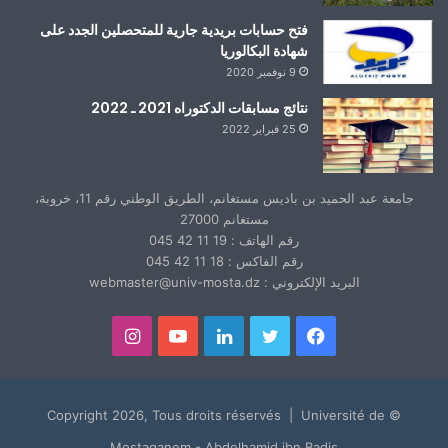
فتح حسابات بريدية جارية للمتحصلين الجدد على
شهادة البكالوريا
9 نوفمبر 2020
نتائج مسابقات الدكتوراه 2021 ـ 2022
25 فبراير 2022
جامعة عبد الحميد بن باديس مستغانم، الطريق الوطني رقم 11، خروبة،
مستغانم 27000
رقم الهاتف : 19 11 42 045
رقم الفاكس : 18 11 42 045
البريد الإلكتروني : webmaster@univ-mosta.dz
فيسبوك
تويتر
لينكدإن
يوتيوب
انستقرام
© Copyright 2026, Tous droits réservés | Université de
Mostaganem - Abdelhamid ibn Badis