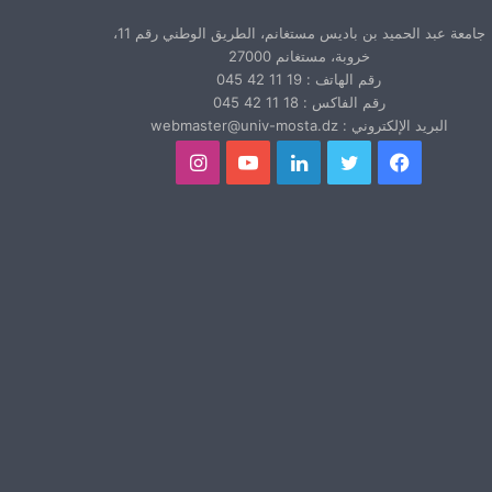
جامعة عبد الحميد بن باديس مستغانم، الطريق الوطني رقم 11،
خروبة، مستغانم 27000
رقم الهاتف : 19 11 42 045
رقم الفاكس : 18 11 42 045
البريد الإلكتروني : webmaster@univ-mosta.dz
فيسبوك
تويتر
لينكدإن
يوتيوب
انستقرام