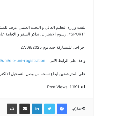
“SPORT»، رسوم الاشتراك، تذاكر السفر و الإقامة على حساب المشتركين.
اخر اجل للمشاركة حدد يوم 27/09/2025
و هذا على الرابط الاتي :
l/uni/elo-uni-registration/
على المترشحين ايداع نسخة من وصل التسجيل الالكترون
Post Views:
1٬691
فيسبوك
تويتر
لينكدإن
مشاركة عبر البريد
طباعة
شاركها