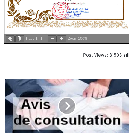
Page
1
/
1
Zoom
100%
Post Views:
3٬503