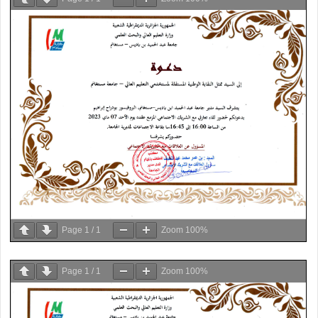
Page
1
/
1
Zoom
100%
Page
1
/
1
Zoom
100%