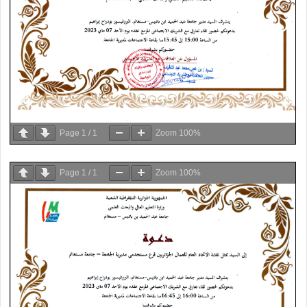
Page
1
/
1
Zoom
100%
Page
1
/
1
Zoom
100%