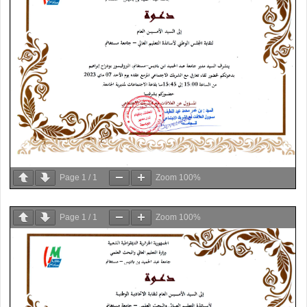
Page
1
/
1
Zoom
100%
Page
1
/
1
Zoom
100%