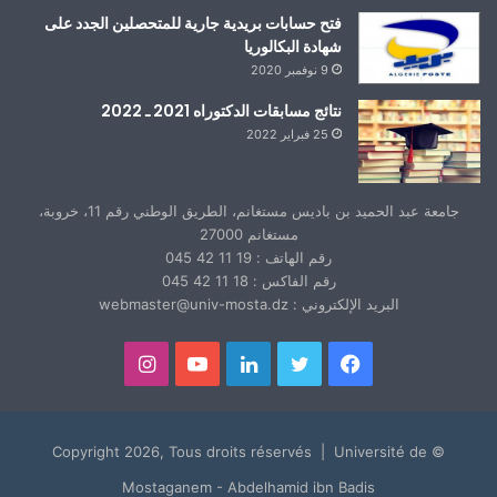
فتح حسابات بريدية جارية للمتحصلين الجدد على
شهادة البكالوريا
9 نوفمبر 2020
نتائج مسابقات الدكتوراه 2021 ـ 2022
25 فبراير 2022
جامعة عبد الحميد بن باديس مستغانم، الطريق الوطني رقم 11، خروبة،
مستغانم 27000
رقم الهاتف : 19 11 42 045
رقم الفاكس : 18 11 42 045
البريد الإلكتروني : webmaster@univ-mosta.dz
فيسبوك
تويتر
لينكدإن
يوتيوب
انستقرام
© Copyright 2026, Tous droits réservés | Université de
Mostaganem - Abdelhamid ibn Badis