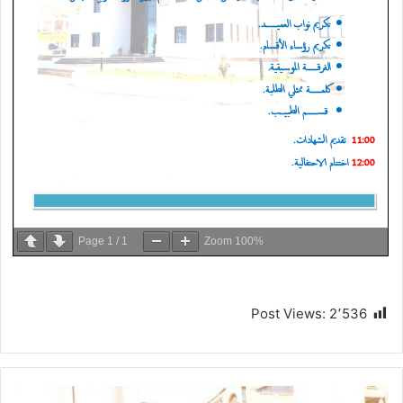
Page
1
/
1
Zoom
100%
Post Views:
2٬536