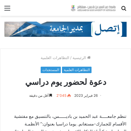
بحث
الق
عن
الرئيسية
/
التظاهرات العلمية
التظاهرات العلمية
المستجدات
دعوة لحضور يوم دراسي
26 فبراير 2023
2٬045
أقل من دقيقة
تنظم جامعـــــة عبد الحميد بن باديــــــس، بالتنسيق مع مفتشية
الأقسام للجمارك-مستغانم. يوما دراسيا بعنوان:” الأنظمـة