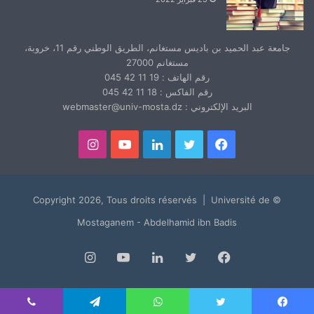
جامعة عبد الحميد بن باديس مستغانم، الطريق الوطني رقم 11، خروبة،
مستغانم 27000
رقم الهاتف : 19 11 42 045
رقم الفاكس : 18 11 42 045
البريد الإلكتروني : webmaster@univ-mosta.dz
فيسبوك
تويتر
لينكدإن
يوتيوب
انستقرام
© Copyright 2026, Tous droits réservés | Université de
Mostaganem - Abdelhamid ibn Badis
فيسبوك
تويتر
لينكدإن
يوتيوب
انستقرام