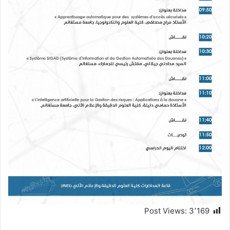
Post Views:
3٬169