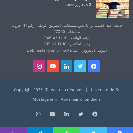
25 فبراير 2022
جامعة عبد الحميد بن باديس مستغانم، الطريق الوطني رقم 11، خروبة،
مستغانم 27000
رقم الهاتف : 19 11 42 045
رقم الفاكس : 18 11 42 045
البريد الإلكتروني : webmaster@univ-mosta.dz
فيسبوك
تويتر
لينكدإن
يوتيوب
انستقرام
© Copyright 2026, Tous droits réservés | Université de
Mostaganem - Abdelhamid ibn Badis
فيسبوك
تويتر
لينكدإن
يوتيوب
انستقرام