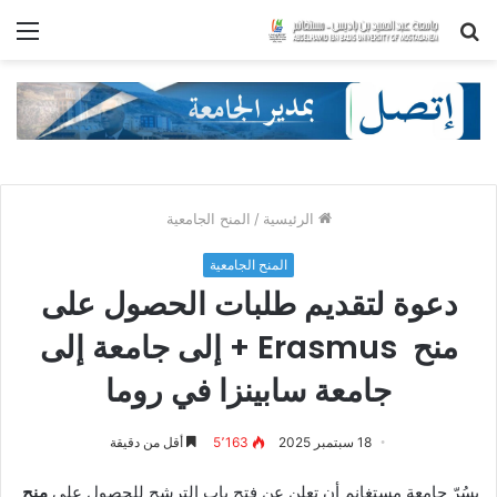
بحث
الق
عن
الرئيسية
/
المنح الجامعية
المنح الجامعية
دعوة لتقديم طلبات الحصول على
منح Erasmus + إلى جامعة إلى
جامعة سابينزا في روما
18 سبتمبر 2025
5٬163
أقل من دقيقة
يسُرّ جامعة مستغانم أن تعلن عن فتح باب الترشح للحصول على
منح