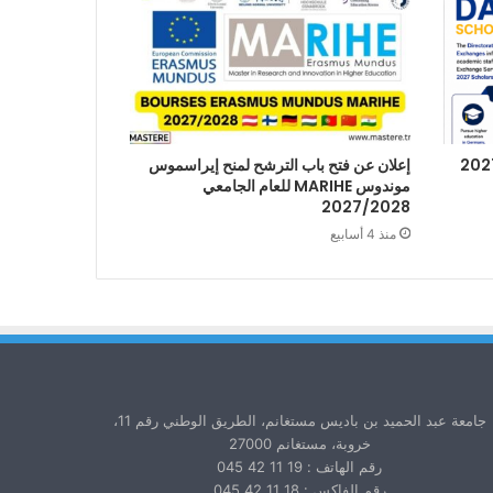
إعلان عن فتح باب الترشح لمنح إيراسموس
موندوس MARIHE للعام الجامعي
2027/2028
منذ 4 أسابيع
جامعة عبد الحميد بن باديس مستغانم، الطريق الوطني رقم 11،
خروبة، مستغانم 27000
رقم الهاتف : 19 11 42 045
رقم الفاكس : 18 11 42 045