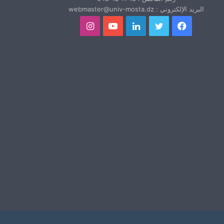
البريد الإلكتروني : webmaster@univ-mosta.dz
فيسبوك
تويتر
لينكدإن
يوتيوب
انستقرام