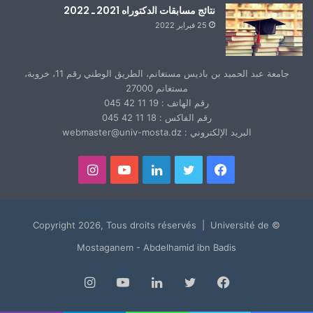
نتائج مسابقات الدكتوراه 2021 ـ 2022
25 فبراير 2022
جامعة عبد الحميد بن باديس مستغانم، الطريق الوطني رقم 11، خروبة،
مستغانم 27000
رقم الهاتف : 19 11 42 045
رقم الفاكس : 18 11 42 045
البريد الإلكتروني : webmaster@univ-mosta.dz
فيسبوك
تويتر
لينكدإن
يوتيوب
انستقرام
© Copyright 2026, Tous droits réservés | Université de
Mostaganem - Abdelhamid ibn Badis
فيسبوك
تويتر
لينكدإن
يوتيوب
انستقرام