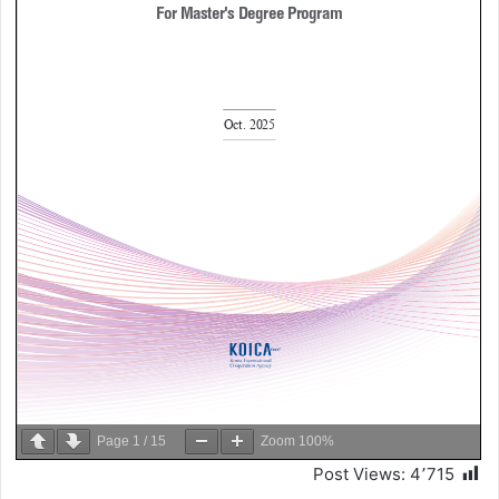
Page
1
/
15
Zoom
100%
Post Views:
4٬715