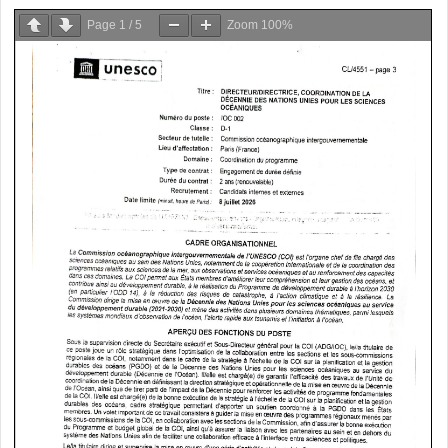
Page
1
/
5
Zoom
100%