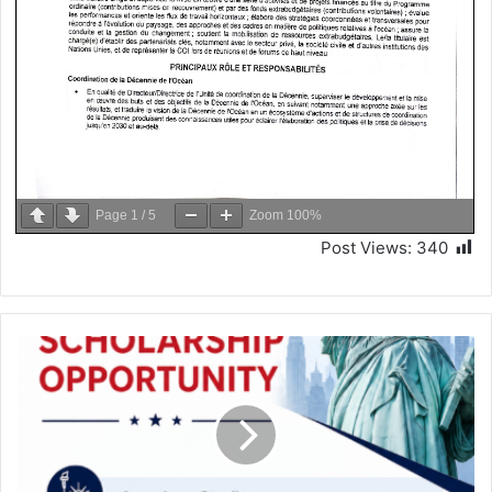
Page
1
/
5
Zoom
100%
Post Views:
340