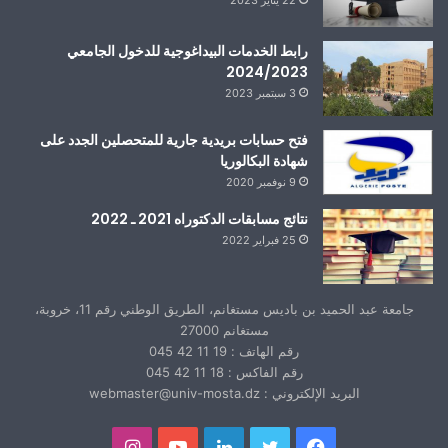
رابط الخدمات البيداغوجية للدخول الجامعي
2024/2023
3 سبتمبر 2023
فتح حسابات بريدية جارية للمتحصلين الجدد على
شهادة البكالوريا
9 نوفمبر 2020
نتائج مسابقات الدكتوراه 2021 ـ 2022
25 فبراير 2022
جامعة عبد الحميد بن باديس مستغانم، الطريق الوطني رقم 11، خروبة،
مستغانم 27000
رقم الهاتف : 19 11 42 045
رقم الفاكس : 18 11 42 045
البريد الإلكتروني : webmaster@univ-mosta.dz
فيسبوك
تويتر
لينكدإن
يوتيوب
انستقرام