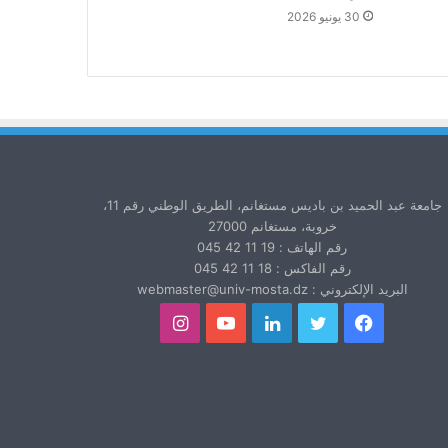
30 يونيو 2026
جامعة عبد الحميد بن باديس مستغانم، الطريق الوطني رقم 11،
خروبة، مستغانم 27000
رقم الهاتف : 19 11 42 045
رقم الفاكس : 18 11 42 045
البريد الإلكتروني : webmaster@univ-mosta.dz
فيسبوك
تويتر
لينكدإن
يوتيوب
انستقرام