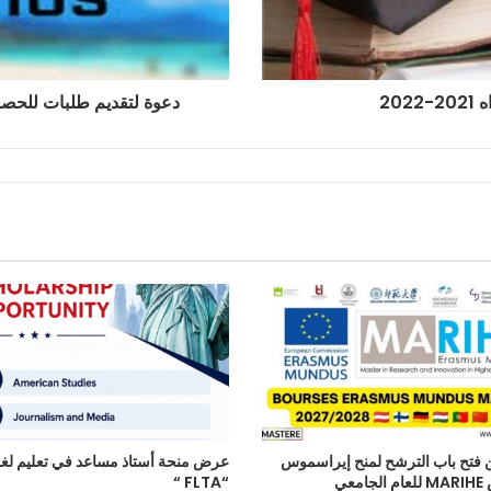
20
دعوة لتقديم طلبات للحص
 فتح باب الترشح لمنح إيراسموس
عرض منحة أستاذ مساعد في تعليم لغة 
موندوس MARIHE للعام الجامعي
“FLTA “