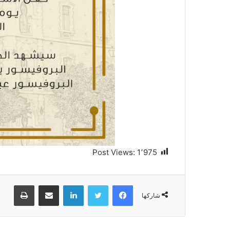
Post Views:
1٬975
فيسبوك
تويتر
لينكدإن
مشاركة عبر البريد
طباعة
شاركها