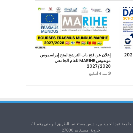
إعلان عن فتح باب الترشح لمنح إيراسموس
موندوس MARIHE للعام الجامعي
2027/2028
منذ 4 أسابيع
جامعة عبد الحميد بن باديس مستغانم، الطريق الوطني رقم 11،
خروبة، مستغانم 27000