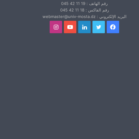
رقم الهاتف : 19 11 42 045
رقم الفاكس : 18 11 42 045
البريد الإلكتروني : webmaster@univ-mosta.dz
فيسبوك
تويتر
لينكدإن
يوتيوب
انستقرام