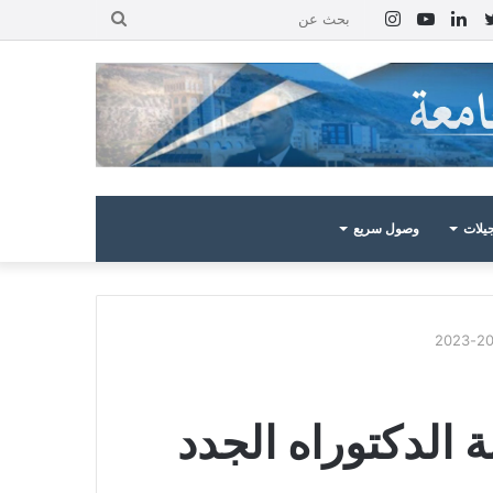
بوك
تويتر
لينكدإن
يوتيوب
انستقرام
بحث
عن
يلات
وصول سريع
الدكتوراه الجدد