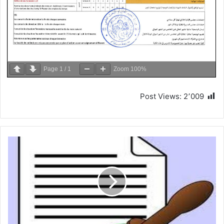
Page
1
/
1
Zoom
100%
Post Views:
2٬009