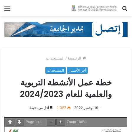
بحث
الق
عن
الرئيسية
/
المستجدات
آخر الأخبــار
المستجدات
خطة عمل الأنشطة التربوية
والعلمية للعام 2024/2023
19 نوفمبر 2022
1٬387
أقل من دقيقة
Page
1
/
1
Zoom
100%