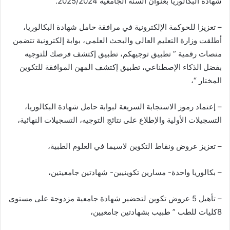
شهادة البكالوريا بعنوان السنة الجامعية 2025/2024.
– تعزيزا للحوكمة الإلكترونية في مرافقة حامل شهادة البكالوريا،
أطلقت وزارة التعليم العالي والبحث العلمي، بوابة إلكترونية تتضمن
منصات رقمية ” تطبيق توجيهكم، تطبيق إكتشف فرصك للتوجيه
بفضل الذكاء الإصطناعي، تطبيق إكتشف المهن الموافقة للتكوين
المختار “،
– إعتماد رموز الاستجابة السريعة لبوابة حامل شهادة البكالوريا،
التسجيلات الأولية والإطلاع على نتائج التوجيه، التسجيلات النهائية،
– تعزيز عروض ونقاط التكوين لاسيما في العلوم الطبية،
– بكالوريا واحدة- مسارين تكوينيين- شهادتين جامعيتين،
– تأهيل 5 عروض تكوين لتحضير شهادة جامعية مزدوجة على مستوى
8كليات للطب ” طبيب بشهادتين جامعيين،