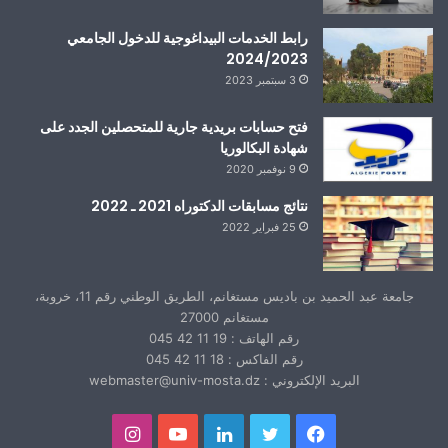
رابط الخدمات البيداغوجية للدخول الجامعي
2024/2023
3 سبتمبر 2023
فتح حسابات بريدية جارية للمتحصلين الجدد على
شهادة البكالوريا
9 نوفمبر 2020
نتائج مسابقات الدكتوراه 2021 ـ 2022
25 فبراير 2022
جامعة عبد الحميد بن باديس مستغانم، الطريق الوطني رقم 11، خروبة،
مستغانم 27000
رقم الهاتف : 19 11 42 045
رقم الفاكس : 18 11 42 045
البريد الإلكتروني : webmaster@univ-mosta.dz
فيسبوك
تويتر
لينكدإن
يوتيوب
انستقرام