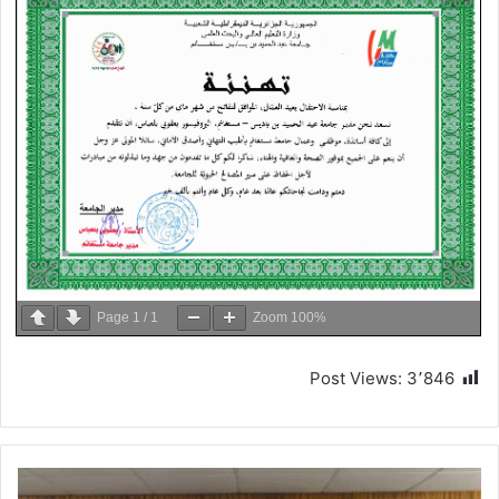
Page
1
/
1
Zoom
100%
Post Views:
3٬846