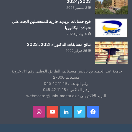
2024/2023
3 سبتمبر 2023
فتح حسابات بريدية جارية للمتحصلين الجدد على
شهادة البكالوريا
9 نوفمبر 2020
نتائج مسابقات الدكتوراه 2021 ـ 2022
25 فبراير 2022
جامعة عبد الحميد بن باديس مستغانم، الطريق الوطني رقم 11، خروبة،
مستغانم 27000
رقم الهاتف : 19 11 42 045
رقم الفاكس : 18 11 42 045
البريد الإلكتروني : webmaster@univ-mosta.dz
فيسبوك
تويتر
لينكدإن
يوتيوب
انستقرام