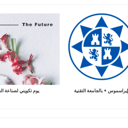
راسموس + بالجامعة التقنية
يوم تكويني لصناعة الص