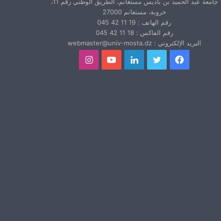
جامعة عبد الحميد بن باديس مستغانم، الطريق الوطني رقم 11،
خروبة، مستغانم 27000
رقم الهاتف : 19 11 42 045
رقم الفاكس : 18 11 42 045
البريد الإلكتروني : webmaster@univ-mosta.dz
فيسبوك
تويتر
لينكدإن
يوتيوب
انستقرام