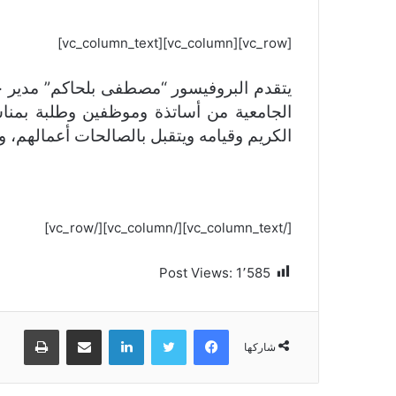
[vc_row][vc_column][vc_column_text]
يتقدم البروفيسور “مصطفى بلحاكم” مدير جام
الجامعية من أساتذة وموظفين وطلبة بمناسبة 
الكريم وقيامه ويتقبل بالصالحات أعمالهم، و
[/vc_column_text][/vc_column][/vc_row]
Post Views:
1٬585
فيسبوك
تويتر
لينكدإن
مشاركة عبر البريد
طباعة
شاركها